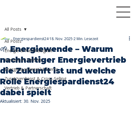
All Posts
Energiespardienst24
18. Nov. 2025
2 Min. Lesezeit
All Posts
🌱 Energiewende – Warum
Energie & Nachhaltigkeit
nachhaltiger Energievertrieb
Karriere im Vertrieb
die Zukunft ist und welche
Energiespardienst24 Events
Zusatzverdienst & Cross-Selling
Rolle Energiespardienst24
Vertrieb & Partnerschaft
dabei spielt
Aktualisiert:
30. Nov. 2025