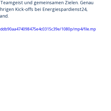
, Teamgeist und gemeinsamen Zielen. Genau 
hrigen Kick-offs bei Energiespardienst24, 
fand.
5ddddb90aa474098475e4c0315c39e/1080p/mp4/file.mp