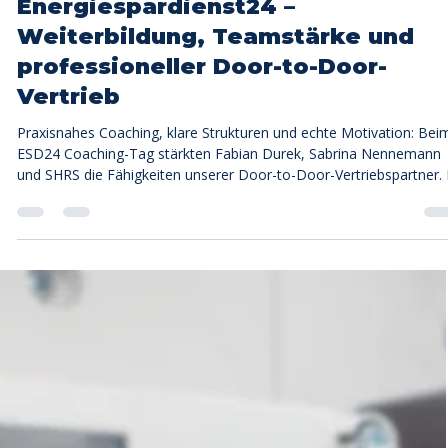
📘 Coaching-Tag bei
Energiespardienst24 –
Weiterbildung, Teamstärke und
professioneller Door-to-Door-
Vertrieb
Praxisnahes Coaching, klare Strukturen und echte Motivation: Bei
ESD24 Coaching-Tag stärkten Fabian Durek, Sabrina Nennemann
und SHRS die Fähigkeiten unserer Door-to-Door-Vertriebspartner. 
motivierender Atmosphäre wurden Erfolgsstrategien vermittelt, di
den Arbeitsalltag direkt verbessern – von mehr Selbstvertrauen bis
besseren Abschlussquoten.